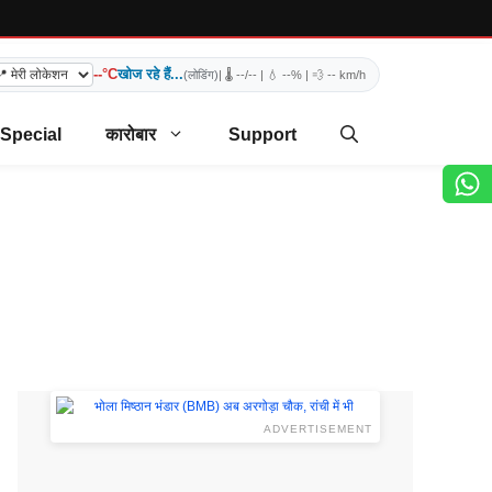
--°C
खोज रहे हैं...
(लोडिंग)
| 🌡️
--/--
| 💧
--%
| 💨
-- km/h
 Special
कारोबार
Support
ADVERTISEMENT