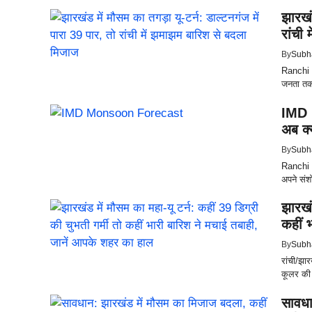
झारखंड
रांची
By
Subh
Ranchi |
जनता तक 
IMD 
अब क्
By
Subh
Ranchi |
अपने संशोध
झारखंड
कहीं 
By
Subh
रांची/झा
कूलर की स
सावधा