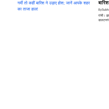
बारिश
By
Subh
रांची। झ
डालटनगंज