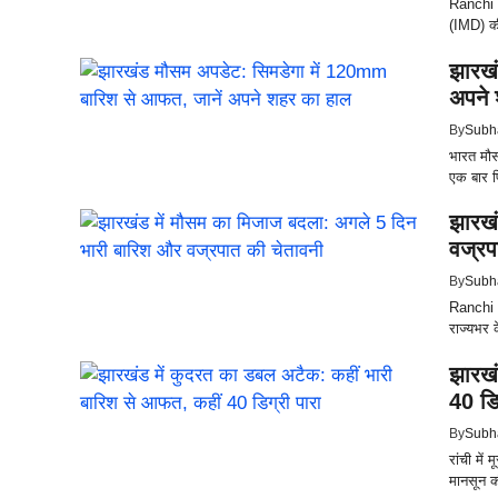
Ranchi :
(IMD) की
झारखं
अपने
By
Subh
भारत मौसम
एक बार फ
झारखं
वज्रप
By
Subh
Ranchi : 
राज्यभर 
झारखं
40 डि
By
Subh
रांची में
मानसून 