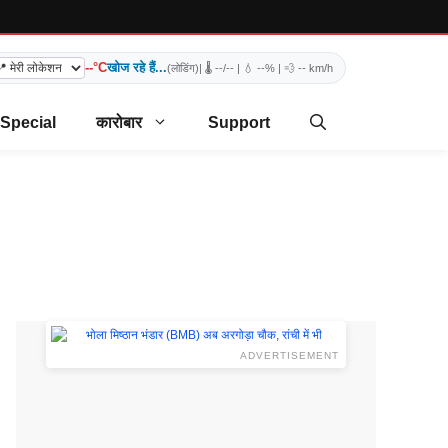
--°C
खोज रहे हैं...
(लोडिंग)
| 🌡️
--/--
| 💧
--%
| 💨
-- km/h
 Special
कारोबार
Support
ADVERTISEMENT