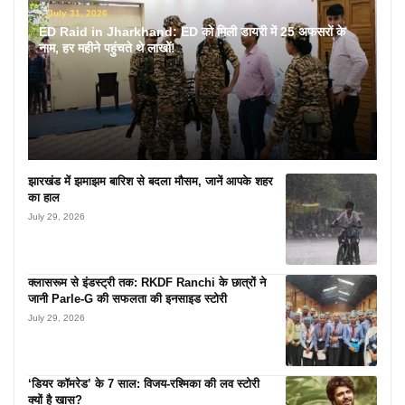
July 31, 2026
ED Raid in Jharkhand: ED को मिली डायरी में 25 अफसरों के
नाम, हर महीने पहुंचते थे लाखों!
झारखंड में झमाझम बारिश से बदला मौसम, जानें आपके शहर
का हाल
July 29, 2026
क्लासरूम से इंडस्ट्री तक: RKDF Ranchi के छात्रों ने
जानी Parle-G की सफलता की इनसाइड स्टोरी
July 29, 2026
‘डियर कॉमरेड’ के 7 साल: विजय-रश्मिका की लव स्टोरी
क्यों है खास?