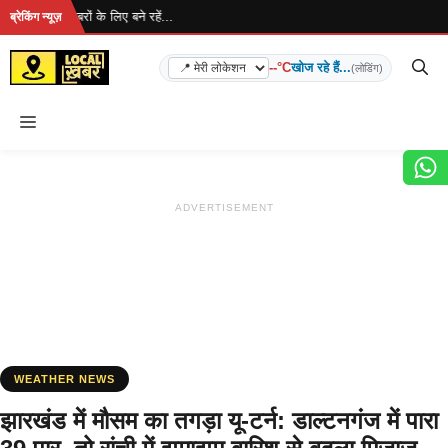
Skip
ै... ताज़ा खबरों के लिए बने रहें...
ब्रेकिंग न्यूज़
to
content
--°C
खोज रहे हैं...
(लोडिंग)
Menu
ADVERTISEMENT
WEATHER NEWS
झारखंड में मौसम का तगड़ा यू-टर्न: डाल्टनगंज में पारा