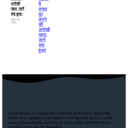
अनोखी
पहल, जानें
क्या हुआ!
July 25,
2026
Local Khabar is a digital news platform dedicated to delivering
timely news updates on Jharkhand, covering local politics, social
issues, entertainment, and more to keep readers informed about
regional events and developments..