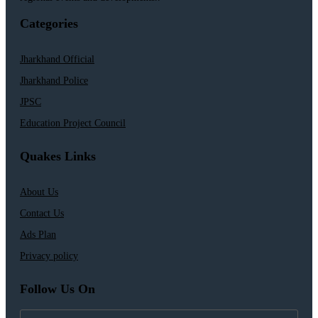
Categories
Jharkhand Official
Jharkhand Police
JPSC
Education Project Council
Quakes Links
About Us
Contact Us
Ads Plan
Privacy policy
Follow Us On