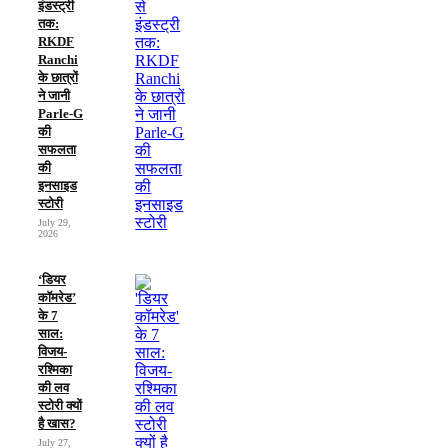
इंडस्ट्री
तक:
RKDF
Ranchi
के छात्रों
ने जानी
Parle-G
की
सफलता
की
इनसाइड
स्टोरी
July 29,
2026
‘डियर
कॉमरेड’
के 7
साल:
विजय-
रश्मिका
की लव
स्टोरी क्यों
है खास?
July 27,