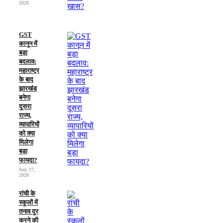
2026
GST
कानून में
बड़ा
बदलाव:
महाराष्ट्र
के बाद
झारखंड
बनेगा
दूसरा
राज्य,
व्यापारियों
को क्या
मिलेगा
बड़ा
फायदा?
July 27,
2026
रांची के
स्कूलों में
तनाव दूर
करने की