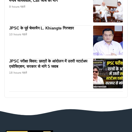
मनीष जायसवाल, CBI जांच की मांग
9 hours पहले
JPSC के पूर्व चेयरमैन L. Khiangte गिरफ्तार
10 hours पहले
JPSC परीक्षा विवाद: छात्रों के आंदोलन में उतरी स्टार्टअप
एसोसिएशन, सरकार से मांगे 5 जवाब
18 hours पहले