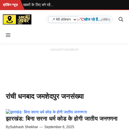
Skip
 रहा है... ताज़ा खबरों के लिए बने रहें...
ब्रेकिंग न्यूज़
to
content
--°C
खोज रहे हैं...
(लोडिंग)
Menu
ADVERTISEMENT
रांची धनबाद जमशेदपुर जनसंख्या
झारखंड: बिना सरना धर्म कोड के होगी जातीय जनगणना
By
Subhash Shekhar
—
September 6, 2025