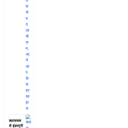
क्लासरूम
से इंडस्ट्री