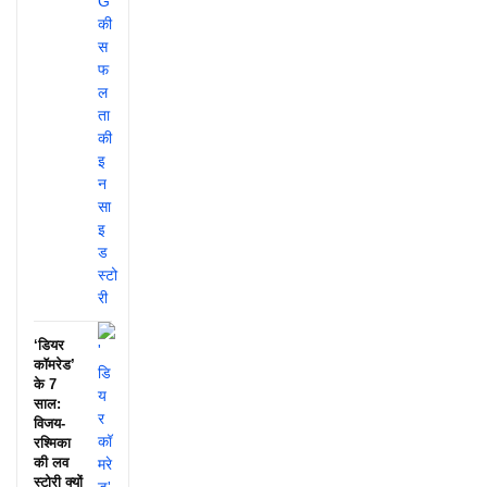
‘डियर
कॉमरेड’
के 7
साल:
विजय-
रश्मिका
की लव
स्टोरी क्यों