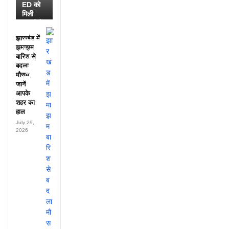
ED को
मिली
डायरी में
25
झारखंड में
अफसरों
झमाझम
के नाम,
बारिश से
हर महीने
बदला
पहुंचते थे
मौसम,
लाखों!
जानें
आपके
शहर का
हाल
July 29,
2026