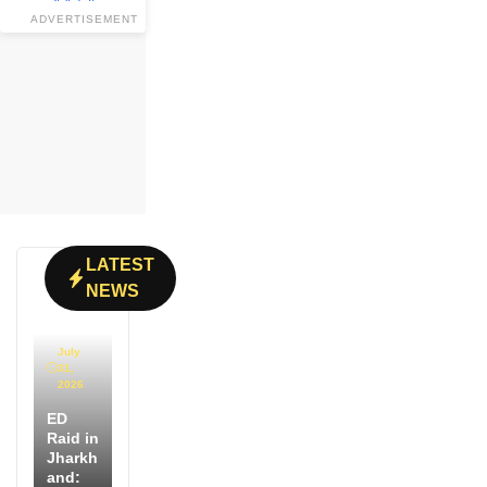
ADVERTISEMENT
LATEST
NEWS
July
31,
2026
ED
Raid in
Jharkh
and: