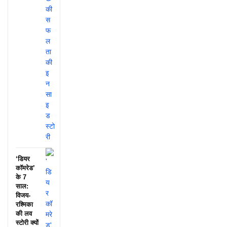
‘डियर
कॉमरेड’
के 7
साल:
विजय-
रश्मिका
की लव
स्टोरी क्यों