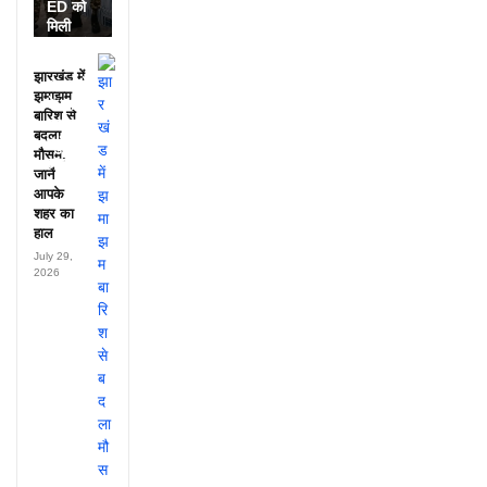
ED को
मिली
डायरी में
25
झारखंड में
अफसरों
झमाझम
के नाम,
बारिश से
हर महीने
बदला
पहुंचते थे
मौसम,
लाखों!
जानें
आपके
शहर का
हाल
July 29,
2026