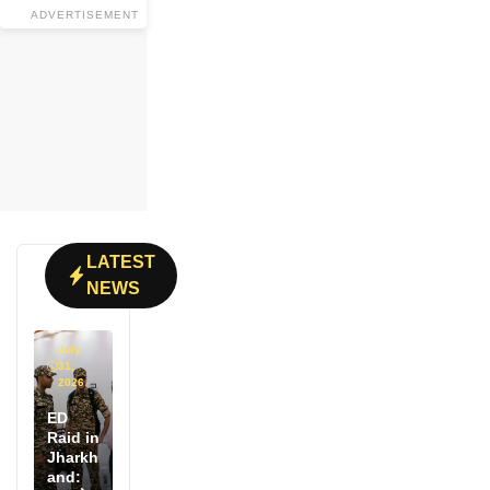
ADVERTISEMENT
LATEST
NEWS
July
31,
2026
ED
Raid in
Jharkh
and: