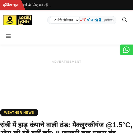
Skip
ै... ताज़ा खबरों के लिए बने रहें...
ब्रेकिंग न्यूज़
to
content
--°C
खोज रहे हैं...
(लोडिंग)
Menu
ADVERTISEMENT
WEATHER NEWS
रांची में हाड़ कंपाने वाली ठंड: मैक्लुस्कीगंज @1.5°C,