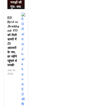
नगाड़ों की
गूंज: क्या
आपने
देखी
ED
आदिवासी
Raid in
दिवस की
Jharkha
ये
nd: ED
झलक?
को मिली
डायरी में
25
अफसरों
के नाम,
हर महीने
पहुंचते थे
लाखों!
July 31,
2026