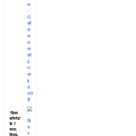
‘डियर
कॉमरेड’
के 7
साल:
विजय-