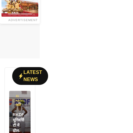
ADVERTISEMENT
LATEST
NEWS
11
hours
पहले
RKDF
यूनिवर्सि
टी में
ढोल-