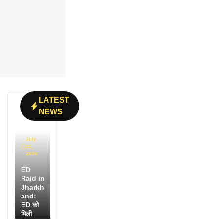
LATEST
NEWS
July
31,
2026
ED
Raid in
Jharkh
and:
ED को
मिली