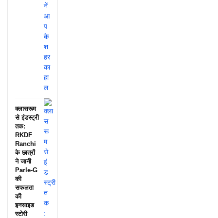
क्लासरूम
से इंडस्ट्री
तक:
RKDF
Ranchi
के छात्रों
ने जानी
Parle-G
की
सफलता
की
इनसाइड
स्टोरी