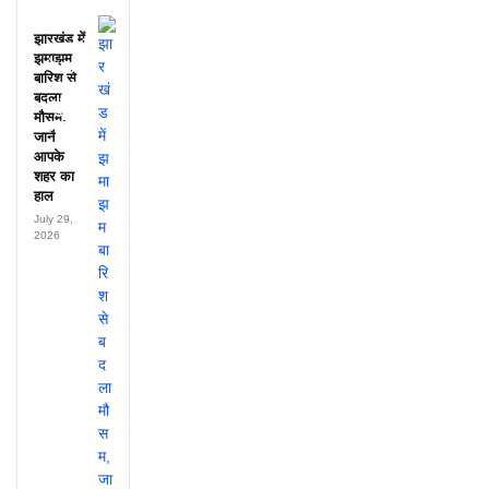
डायरी में
25
झारखंड में
अफसरों
झमाझम
के नाम,
बारिश से
हर महीने
बदला
पहुंचते थे
मौसम,
लाखों!
जानें
आपके
शहर का
हाल
July 29,
2026