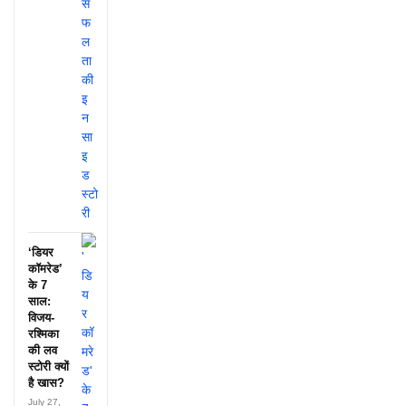
‘डियर
कॉमरेड’
के 7
साल:
विजय-
रश्मिका
की लव
स्टोरी क्यों
है खास?
July 27,