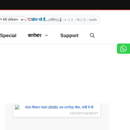
--°C
खोज रहे हैं...
(लोडिंग)
| 🌡️
--/--
| 💧
--%
| 💨
-- km/h
 Special
कारोबार
Support
ADVERTISEMENT