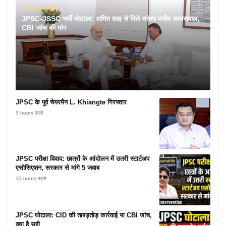
3 hours पहले
JPSC-JSSC भर्ती घोटाला: अमित शाह से मिले सांसद मनीष जायसवाल,
CBI जांच की मांग
JPSC के पूर्व चेयरमैन L. Khiangte गिरफ्तार
5 hours पहले
JPSC परीक्षा विवाद: छात्रों के आंदोलन में उतरी स्टार्टअप
एसोसिएशन, सरकार से मांगे 5 जवाब
12 hours पहले
JPSC घोटाला: CID की ताबड़तोड़ कार्रवाई या CBI जांच,
क्या है सही