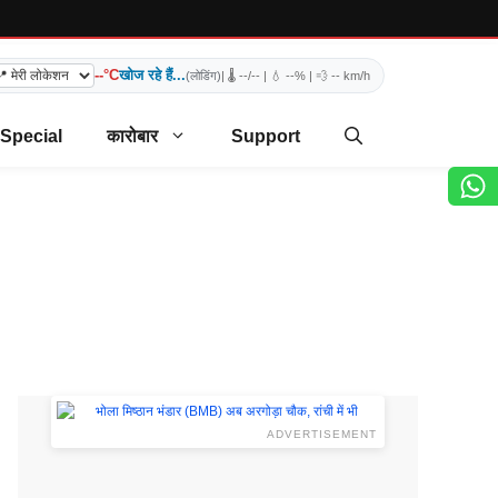
--°C
खोज रहे हैं...
(लोडिंग)
| 🌡️
--/--
| 💧
--%
| 💨
-- km/h
 Special
कारोबार
Support
ADVERTISEMENT