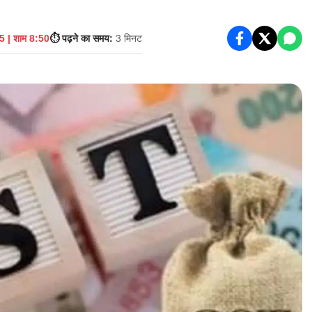
 | शाम 8:50
⏱️ पढ़ने का समय:
3 मिनट