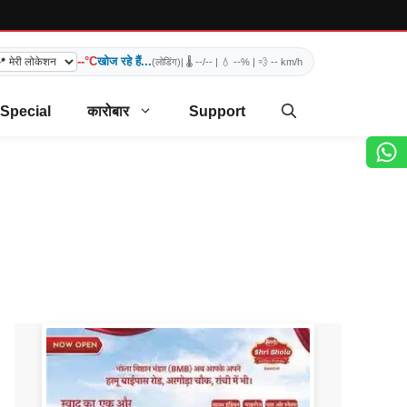
--°C
खोज रहे हैं...
(लोडिंग)
| 🌡️
--/--
| 💧
--%
| 💨
-- km/h
 Special
कारोबार
Support