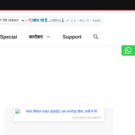
--°C
खोज रहे हैं...
(लोडिंग)
| 🌡️
--/--
| 💧
--%
| 💨
-- km/h
 Special
कारोबार
Support
ADVERTISEMENT