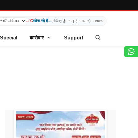
--°C
खोज रहे हैं...
(लोडिंग)
| 🌡️
--/--
| 💧
--%
| 💨
-- km/h
 Special
कारोबार
Support