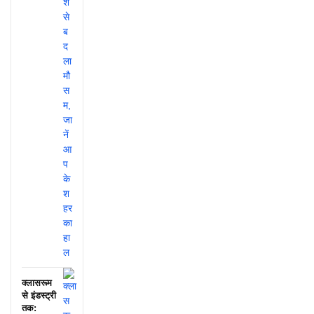
क्लासरूम
से इंडस्ट्री
तक: