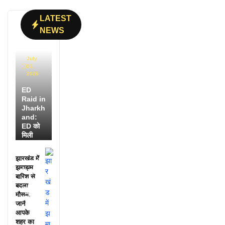
LATEST
NEWS
July
31,
2026
ED
Raid in
Jharkh
and:
ED को
मिली
डायरी में
25
झारखंड में
अफसरों
झमाझम
के नाम,
बारिश से
हर महीने
बदला
पहुंचते थे
मौसम,
लाखों!
जानें
आपके
शहर का