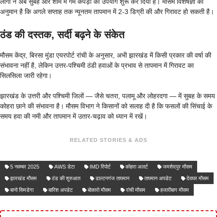
लोगों ने अब सुबह और शाम में गर्म कपड़ों का उपयोग शुरू कर दिया है। मौसम विशेषज्ञों का
अनुमान है कि अगले सप्ताह तक न्यूनतम तापमान में 2-3 डिग्री की और गिरावट हो सकती है।
ठंड की दस्तक, सर्दी बढ़ने के संकेत
मौसम केंद्र, बिरसा मुंडा एयरपोर्ट रांची के अनुसार, अभी झारखंड में किसी प्रकार की वर्षा की
संभावना नहीं है, लेकिन उत्तर-पश्चिमी ठंडी हवाओं के प्रभाव से तापमान में गिरावट का
सिलसिला जारी रहेगा।
झारखंड के उत्तरी और पश्चिमी जिलों — जैसे चतरा, पलामू और लोहरदगा — में सुबह के समय
कोहरा छाने की संभावना है। मौसम विभाग ने किसानों को सलाह दी है कि फसलों की सिंचाई के
समय हवा की नमी और तापमान में उतार-चढ़ाव को ध्यान में रखें।
RELATED STORIES & ADS
5 नवम्बर 2025
AWS डेटा
IMD रिपोर्ट
कोहरा अलर्ट
जमशेदपुर मौसम
झारखंड मौसम
ठंड की शुरुआत
डाल्टनगंज तापमान
तापमान अपडेट
देवघर मौसम
बानो सिमडेगा
बारिश अपडेट
बोकारो मौसम
रांची मौसम
हजारीबाग मौसम