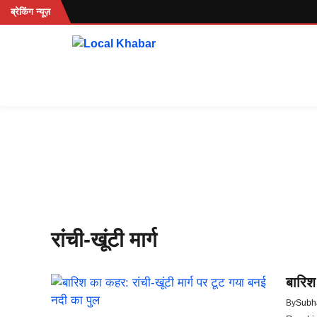
Skip
ं...
ब्रेकिंग न्यूज़
to
content
रांची-खूंटी मार्ग
बारिश
By
Subh