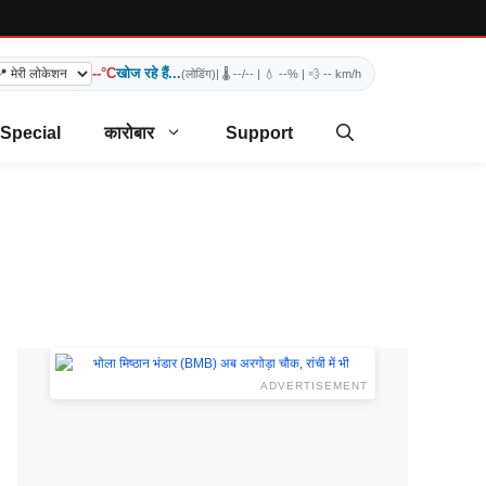
--°C
खोज रहे हैं...
(लोडिंग)
| 🌡️
--/--
| 💧
--%
| 💨
-- km/h
 Special
कारोबार
Support
ADVERTISEMENT