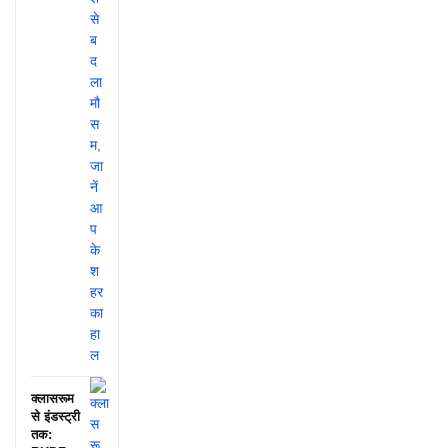
क्लासरूम
से इंडस्ट्री
तक: