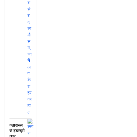
क्लासरूम
से इंडस्ट्री
तक: