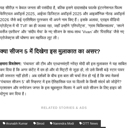
यह सीरीज़ न केवल जनता की पसंदीदा है, बल्कि इसने दादासाहेब फाल्के इंटरनेशनल फिल्म
फेस्टिवल अवॉर्ड्स 2025, आईफा डिजिटल अवॉर्ड्स 2025 और आइकॉनिक गोल्ड अवॉर्ड्स
2026 जैसे कई प्रतिष्ठित पुरस्कार भी अपने नाम किए हैं। इसके अलावा, प्राइम वीडियो
प्रेज़ेंट्स में भी TVF का ही जलवा रहा, जहाँ उन्होंने ‘एस्पिरेंट्स’, ‘ग्राम चिकित्सालय’, ‘सपने
वर्सेज एवरीवन’ और ‘संदीप भैया’ के नए सीजन के साथ-साथ ‘Vvan’ और ‘पिरामिड’ जैसे नए
प्रोजेक्ट्स की घोषणा कर महफिल लूट ली।
क्या सीजन 5 में दिखेगा इस मुलाकात का असर?
हमारा विश्लेषण:
‘पंचायत’ की टीम और प्रधानमंत्री नरेंद्र मोदी की इस मुलाकात ने यह साबित
कर दिया है कि अगर कंटेंट में दम हो और वो मिट्टी से जुड़ा हो, तो उसे किसी बड़े स्टार पावर
की जरूरत नहीं होती। अब दर्शकों के बीच इस बात की चर्चा तेज हो गई है कि क्या मेकर्स
‘पंचायत सीजन 5’ की स्क्रिप्ट में इस ऐतिहासिक पल या दिल्ली के किसी संदर्भ को जोड़ेंगे?
प्रशासन और मनोरंजन जगत के इस खूबसूरत मिलाप ने आने वाले सीजन के लिए हाइप को
दोगुना कर दिया है।
RELATED STORIES & ADS
Arunabh Kumar
Binod
Narendra Modi
OTT News