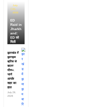
July
31,
2026
ED
Raid in
Jharkh
and:
ED को
मिली
डायरी में
25
झारखंड में
अफसरों
झमाझम
के नाम,
बारिश से
हर महीने
बदला
पहुंचते थे
मौसम,
लाखों!
जानें
आपके
शहर का
हाल
July 29,
2026