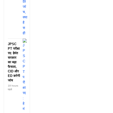
JPSC
PT परीक्षा
रद्द: हेमंत
सरकार
का बड़ा
फैसला,
CID और
ED करेगी
जांच
18 hours
पहले