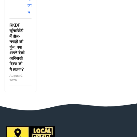
RKDF
यूनिवर्सिटी
में ढोल-
नगाड़ों की
गूंज: क्या
आपने देखी
आदिवासी
दिवस की
ये झलक?
August 9,
2026