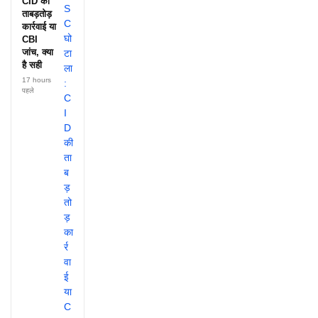
CID की
ताबड़तोड़
कार्रवाई या
CBI
जांच, क्या
है सही
17 hours
पहले