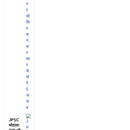
JPSC
घोटाला: