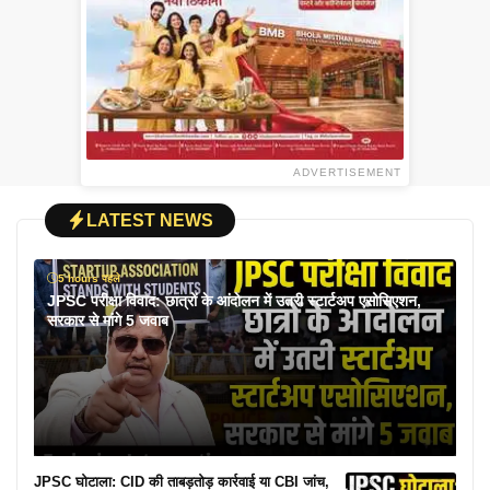
ADVERTISEMENT
LATEST NEWS
5 hours पहले
JPSC परीक्षा विवाद: छात्रों के आंदोलन में उतरी स्टार्टअप एसोसिएशन,
सरकार से मांगे 5 जवाब
JPSC घोटाला: CID की ताबड़तोड़ कार्रवाई या CBI जांच,