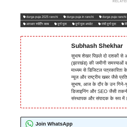
RELATE
durga puja 2025 ranchi
durga puja in ranchi
durga puja ranchi
आरआर स्पोर्टिंग क्लब
दुर्गा पूजा
दुर्गा पूजा अपडेट
रांची दुर्गा पूजा
व
Subhash Shekhar
सुभाष शेखर पिछले दो दशकों से अ
(झारखंड) की जमीनी समस्याओं 
माध्यम से डिजिटल पत्रकारिता क
न्यूज और राष्ट्रीय खबर जैसे प्रति
सुभाष, आज के दौर के उन गिने-चुन
डिजाइनिंग और SEO जैसी तकनीकी 
संस्थापक और संपादक के रूप में झ
Join WhatsApp