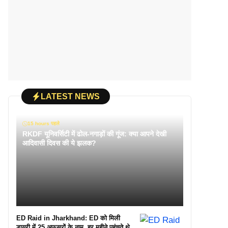
LATEST NEWS
15 hours पहले
RKDF यूनिवर्सिटी में ढोल-नगाड़ों की गूंज: क्या आपने देखी
आदिवासी दिवस की ये झलक?
ED Raid in Jharkhand: ED को मिली
डायरी में 25 अफसरों के नाम, हर महीने पहुंचते थे