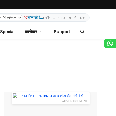
--°C
खोज रहे हैं...
(लोडिंग)
| 🌡️
--/--
| 💧
--%
| 💨
-- km/h
 Special
कारोबार
Support
ADVERTISEMENT