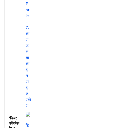
‘डियर
कॉमरेड’