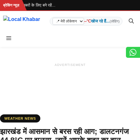
Skip
 है... ताज़ा खबरों के लिए बने रहें...
ब्रेकिंग न्यूज़
to
content
--°C
खोज रहे हैं...
(लोडिंग)
Menu
ADVERTISEMENT
WEATHER NEWS
झारखंड में आसमान से बरस रही आग; डालटनगंज