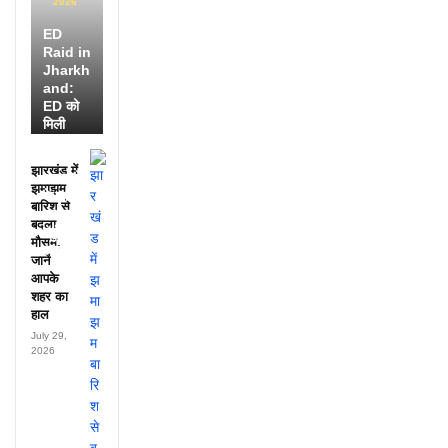
2026
ED
Raid in
Jharkh
and:
ED को
मिली
डायरी में
25
झारखंड में
अफसरों
झमाझम
के नाम,
बारिश से
हर महीने
बदला
पहुंचते थे
मौसम,
लाखों!
जानें
आपके
शहर का
हाल
July 29,
2026