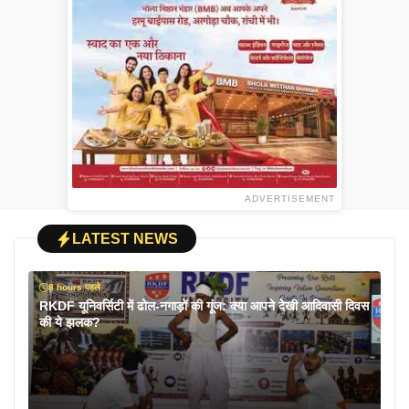
ADVERTISEMENT
LATEST NEWS
8 hours पहले
RKDF यूनिवर्सिटी में ढोल-नगाड़ों की गूंज: क्या आपने देखी आदिवासी दिवस
की ये झलक?