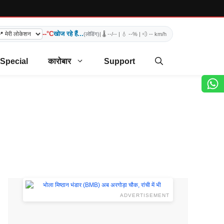
--°C
खोज रहे हैं...
(लोडिंग)
| 🌡️
--/--
| 💧
--%
| 💨
-- km/h
 Special
कारोबार
Support
ADVERTISEMENT