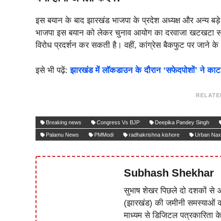
इस बयान के बाद झारखंड भाजपा के प्रदेश अध्यक्ष और अन्य बड़े 
भाजपा इस बयान को लेकर चुनाव आयोग का दरवाजा खटखटा सकती
विरोध प्रदर्शन कर सकती है। वहीं, कांग्रेस बैकफुट पर जाने
इसे भी पढ़ें:
झारखंड में लॉकडाउन के दौरान ‘सफेदपोशों’ ने काट
RELATE
Breaking news
Congress Vs BJP
Deepika Pandey Singh
Palamu News
PMModi
radhakrishna kishore
Urban Nax
Subhash Shekhar
सुभाष शेखर पिछले दो दशकों से अ
(झारखंड) की जमीनी समस्याओं 
माध्यम से डिजिटल पत्रकारिता क