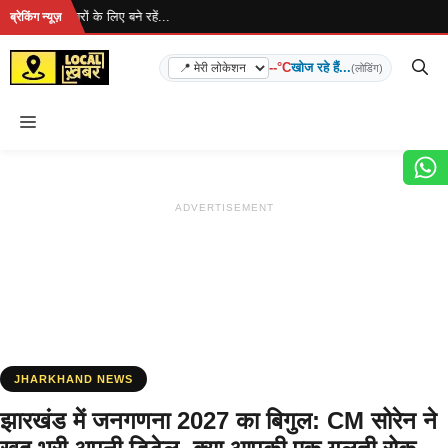
Skip
... ताज़ा खबरों के लिए बने रहें...
ब्रेकिंग न्यूज़
to
content
--°C
खोज रहे हैं...
(लोडिंग)
Menu
ADVERTISEMENT
JHARKHAND NEWS
झारखंड में जनगणना 2027 का बिगुल: CM सोरेन ने