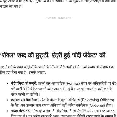
आइए जानते हैं कि इस नए मैनुअल के बाद भारतीय सेना के लुक और लाइफस्टाइल में क्या-क्या
बदलने जा रहा है।
ADVERTISEMENT
‘रॉयल’ शब्द की छुट्टी, एंट्री हुई ‘बंदी जैकेट’ की
नए नियमों के तहत अंग्रेजों के जमाने के ‘रॉयल’ जैसे शब्दों को सेना की शब्दावली से हमेशा के
लिए हटा दिया गया है। इसके अलावा:
बंदी जैकेट को मंजूरी:
पहली बार औपचारिक (Formal) मौकों पर अधिकारियों को बंद-
गले वाली ‘बंदी’ जैकेट पहनने की इजाजत दी गई है। यह पूरी आस्तीन वाली शर्ट के
ऊपर पहनी जा सकेगी।
तलवार अब वैकल्पिक:
परेड के दौरान रिव्यूइंग ऑफिसर्स (Reviewing Officers)
के लिए अब तलवार साथ रखना अनिवार्य नहीं, बल्कि वैकल्पिक (Optional) होगा।
पाउच बेल्ट हटी:
‘मेस ड्रेस नंबर 5’ और ‘नंबर 6’ से सेरेमोनियल पाउच बेल्ट को हटा
दिया गया है। यह ड्रेस राष्ट्रपति भवन, राजभवन या विदेशी राष्ट्राध्यक्षों के सम्मान में