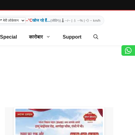
--°C
खोज रहे हैं...
(लोडिंग)
| 🌡️
--/--
| 💧
--%
| 💨
-- km/h
 Special
कारोबार
Support