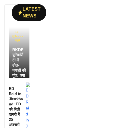
LATEST
NEWS
16
hours
पहले
RKDF
यूनिवर्सि
टी में
ढोल-
नगाड़ों की
गूंज: क्या
आपने
देखी
ED
आदिवासी
Raid in
दिवस की
Jharkha
ये
nd: ED
झलक?
को मिली
डायरी में
25
अफसरों