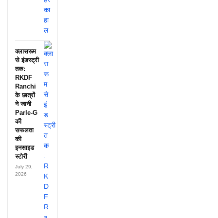
क्लासरूम
से इंडस्ट्री
तक:
RKDF
Ranchi
के छात्रों
ने जानी
Parle-G
की
सफलता
की
इनसाइड
स्टोरी
July 29,
2026