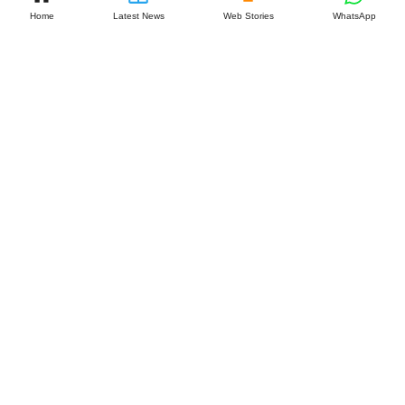
Home
Latest News
Web Stories
WhatsApp
‘डियर
कॉमरेड’
के 7
साल:
विजय-
रश्मिका
की लव
स्टोरी क्यों
है खास?
July 27,
2026