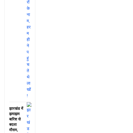
झारखंड में
झमाझम
बारिश से
बदला
मौसम,