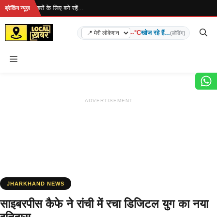
Skip
ै... ताज़ा खबरों के लिए बने रहें...
ब्रेकिंग न्यूज़
to
content
--°C
खोज रहे हैं...
(लोडिंग)
Menu
ADVERTISEMENT
JHARKHAND NEWS
साइबरपीस कैफे ने रांची में रचा डिजिटल युग का नया