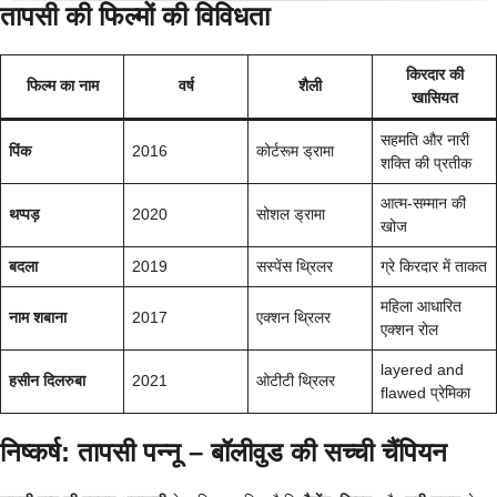
तापसी की फिल्मों की विविधता
किरदार की
फिल्म का नाम
वर्ष
शैली
खासियत
सहमति और नारी
पिंक
2016
कोर्टरूम ड्रामा
शक्ति की प्रतीक
आत्म-सम्मान की
थप्पड़
2020
सोशल ड्रामा
खोज
बदला
2019
सस्पेंस थ्रिलर
ग्रे किरदार में ताकत
महिला आधारित
नाम शबाना
2017
एक्शन थ्रिलर
एक्शन रोल
layered and
हसीन दिलरुबा
2021
ओटीटी थ्रिलर
flawed प्रेमिका
निष्कर्ष: तापसी पन्नू – बॉलीवुड की सच्ची चैंपियन