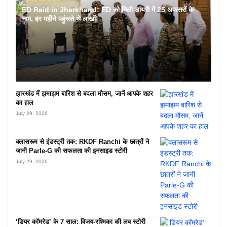
ED Raid in Jharkhand: ED को मिली डायरी में 25 अफसरों के
नाम, हर महीने पहुंचते थे लाखों!
झारखंड में झमाझम बारिश से बदला मौसम, जानें आपके शहर
का हाल
July 29, 2026
क्लासरूम से इंडस्ट्री तक: RKDF Ranchi के छात्रों ने
जानी Parle-G की सफलता की इनसाइड स्टोरी
July 29, 2026
‘डियर कॉमरेड’ के 7 साल: विजय-रश्मिका की लव स्टोरी