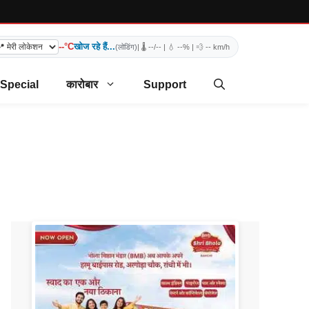
--°C
खोज रहे हैं...
(लोडिंग)
| 🌡️
--/--
| 💧
--%
| 💨
-- km/h
 Special
कारोबार
Support