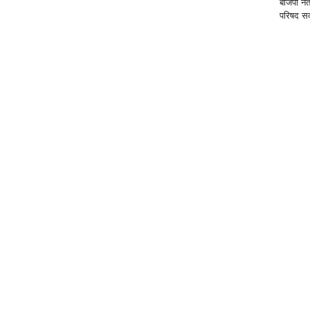
बीजेपी ने
परिषद सद