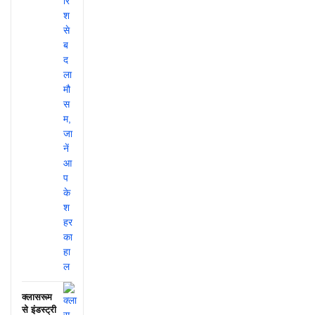
क्लासरूम
से इंडस्ट्री