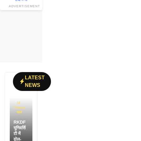
ADVERTISEMENT
LATEST
NEWS
14
hours
पहले
RKDF
यूनिवर्सि
टी में
ढोल-