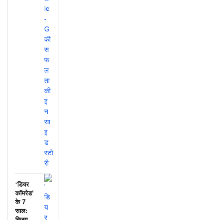
‘डियर
कॉमरेड’
के 7
साल:
विजय-