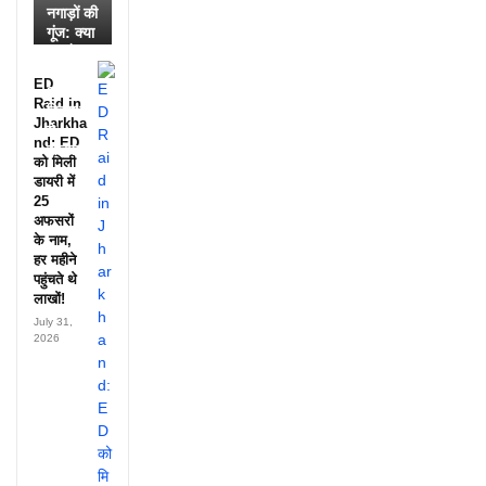
नगाड़ों की
गूंज: क्या
आपने
देखी
ED
आदिवासी
Raid in
दिवस की
Jharkha
ये
nd: ED
झलक?
को मिली
डायरी में
25
अफसरों
के नाम,
हर महीने
पहुंचते थे
लाखों!
July 31,
2026