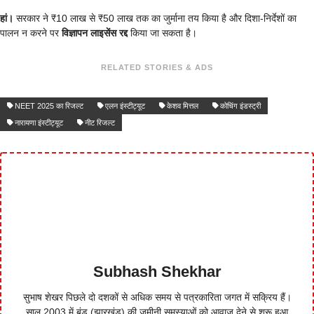
हां।
सरकार ने ₹10 लाख से ₹50 लाख तक का जुर्माना तय किया है और दिशा-निर्देशों का
पालन न करने पर
विज्ञापन लाइसेंस रद्द
किया जा सकता है।
RELATED STORIES & ADS
NEET 2025 का रिजल्ट
एलन इंस्टीट्यूट
केशव मित्तल
कोचिंग इंडस्ट्री
नारायणा इंस्टीट्यूट
नीट रिजल्ट
Subhash Shekhar
सुभाष शेखर पिछले दो दशकों से अधिक समय से पत्रकारिता जगत में सक्रिय हैं।
साल 2003 में बुंडू (झारखंड) की जमीनी समस्याओं को आवाज देने से शुरू हुआ