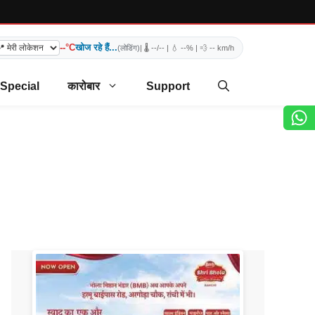
--°C
खोज रहे हैं...
(लोडिंग)
| 🌡️
--/--
| 💧
--%
| 💨
-- km/h
 Special
कारोबार
Support