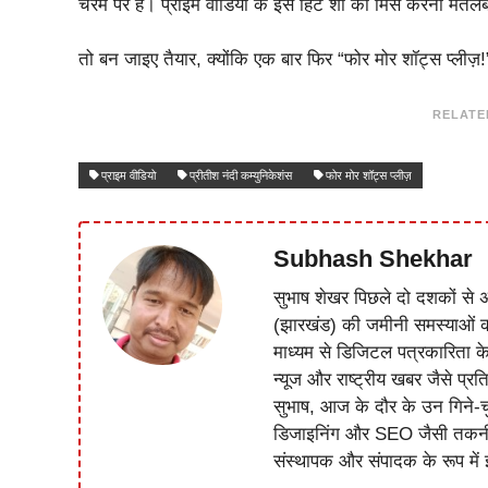
चरम पर हैं। प्राइम वीडियो के इस हिट शो को मिस करना मत
तो बन जाइए तैयार, क्योंकि एक बार फिर “फोर मोर शॉट्स प्लीज
RELATE
प्राइम वीडियो
प्रीतीश नंदी कम्युनिकेशंस
फोर मोर शॉट्स प्लीज़
Subhash Shekhar
सुभाष शेखर पिछले दो दशकों से अ
(झारखंड) की जमीनी समस्याओं 
माध्यम से डिजिटल पत्रकारिता क
न्यूज और राष्ट्रीय खबर जैसे प्रति
सुभाष, आज के दौर के उन गिने-चुन
डिजाइनिंग और SEO जैसी तकनीकी 
संस्थापक और संपादक के रूप में झ