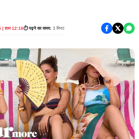
 | शाम 12:16
⏱️ पढ़ने का समय:
3 मिनट