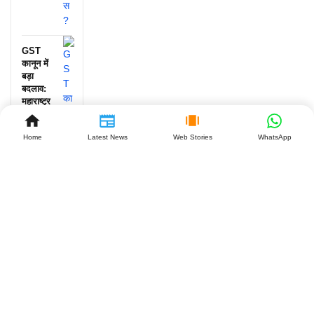
GST
कानून में
बड़ा
बदलाव:
महाराष्ट्र
के बाद
झारखंड
Home
Latest News
Web Stories
WhatsApp
बनेगा
दूसरा
राज्य,
व्यापारियों
को क्या
मिलेगा
बड़ा
फायदा?
July 27,
2026