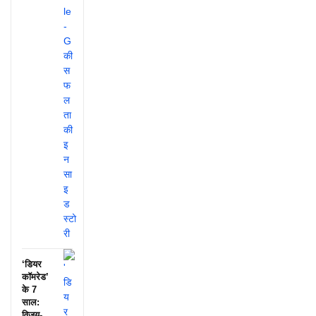
‘डियर
कॉमरेड’
के 7
साल:
विजय-