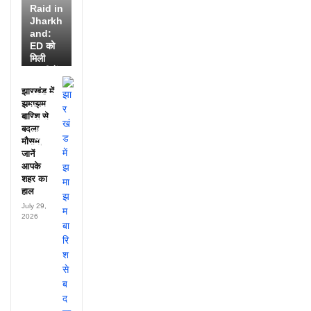
Raid in
Jharkh
and:
ED को
मिली
डायरी में
25
झारखंड में
अफसरों
झमाझम
के नाम,
बारिश से
हर महीने
बदला
पहुंचते थे
मौसम,
लाखों!
जानें
आपके
शहर का
हाल
July 29,
2026