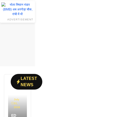
ADVERTISEMENT
LATEST
NEWS
July
31,
2026
ED