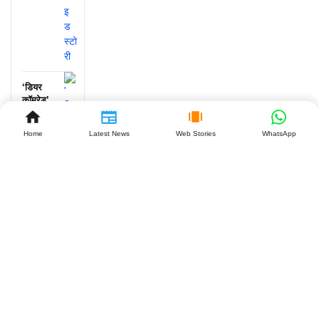
‘डियर
कॉमरेड’
के 7
साल:
Home
Latest News
Web Stories
WhatsApp
विजय-
रश्मिका
की लव
स्टोरी क्यों
है खास?
July 27,
2026