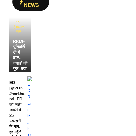
NEWS
15
hours
पहले
RKDF
यूनिवर्सि
टी में
ढोल-
नगाड़ों की
गूंज: क्या
आपने
देखी
ED
आदिवासी
Raid in
दिवस की
Jharkha
ये
nd: ED
झलक?
को मिली
डायरी में
25
अफसरों
के नाम,
हर महीने