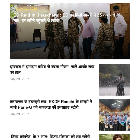
July 31, 2026
ED Raid in Jharkhand: ED को मिली डायरी में 25 अफसरों के
नाम, हर महीने पहुंचते थे लाखों!
झारखंड में झमाझम बारिश से बदला मौसम, जानें आपके शहर
का हाल
July 29, 2026
क्लासरूम से इंडस्ट्री तक: RKDF Ranchi के छात्रों ने
जानी Parle-G की सफलता की इनसाइड स्टोरी
July 29, 2026
‘डियर कॉमरेड’ के 7 साल: विजय-रश्मिका की लव स्टोरी