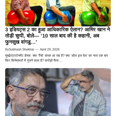
3 इडियट्स 2 का हुआ आधिकारिक ऐलान? आमिर खान ने
तोड़ी चुप्पी, बोले— ’10 साल बाद की है कहानी, अब
फुनसुख वांगडू…’
By
Subhash Shekhar
—
April 29, 2026
मुंबई/एंटरटेनमेंट डेस्क: क्या ‘रैंचो’ वापस आ रहा है? क्या ‘ऑल इज वेल’ का नारा एक बार
फिर सिनेमाघरों में गूंजने वाला है? करोड़ों फैंस ...