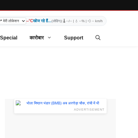
--°C
खोज रहे हैं...
(लोडिंग)
| 🌡️
--/--
| 💧
--%
| 💨
-- km/h
 Special
कारोबार
Support
ADVERTISEMENT