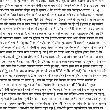
 के सेट से लीक हुई तस्वीर, क्या फिर लौटेगा हस्तर? ​बॉलीवुड की सबसे डरावनी और कल्ट फिल्मों
र 'तुम्बाड' के सीक्वल को लेकर एक ऐसी खबर सामने आई है, जिसने सोशल मीडिया पर हड़कंप मचा
 अभिनेता और निर्माता सोहम शाह ने 'तुम्बाड 2' के सेट से एक ऐसी बिहाइंड-द-सीन्स (BTS)
ेयर की है, जिसे देखकर फैंस के रोंगटे खड़े हो गए हैं। ​इस डरावनी झलक ने इंटरनेट पर तहलका
है और सिनेमाप्रेमी अब इसके पीछे छिपी मिस्ट्री को डिकोड करने में जुट गए हैं। सोहम शाह ने
ंस को सस्पेंस मोड में डाल दिया है, जिससे फैंस की धड़कनें तेज हो गई हैं। ​जैसे ही यह तस्वीर
, नेटिज़न्स के बीच कयासों का दौर शुरू हो गया है। लोग पूछ रहे हैं कि क्या इस बार लालच की
 नया मोड़ लेने वाली है, या फिर हस्तर का खौफ पहले से कहीं ज्यादा खतरनाक होने वाला है? ​
ई खौफनाक तस्वीर: आटे की गुड़िया का क्या है राज? ​सिनेमा जगत और सोशल मीडिया पर इस
 एक ही चर्चा है—'तुम्बाड 2' का सेट और वहां से लीक हुई रहस्यमयी तस्वीरें। ग्राउंड लेवल पर
 को लेकर जो हाइप है, वह किसी भी कल्ट सिनेमा के लिए एक मिसाल है। वायरल हो रही कड़ियों
ज्यादा ध्यान एक खास चीज ने खींचा है, वह है सेट पर दिखी 'आटे की गुड़िया'। ​याद दिला दें कि
्म में आटे की गुड़िया का संबंध सीधे तौर पर हस्तर और उस खौफनाक खजाने से था। सोशल
र एक यूजर ने लिखा, "आटे की गुड़िया?? भाई अब तो सस्पेंस नेक्स्ट लेवल पर पहुंच गया है सोहम
ं एक अन्य फैन ने अपनी घबराहट जाहिर करते हुए कहा, "व्हाट! हमने सच में इसकी उम्मीद नहीं
र।" ​[तुम्बाड 2 के सेट से वायरल हुई यह खौफनाक BTS तस्वीर यहाँ देखें] ​सोहम शाह फिल्म्स और
ियोज का महा-गठबंधन ​'तुम्बाड 2' को इस बार सिर्फ एक हॉरर फिल्म के तौर पर नहीं, बल्कि एक भव्य
कैनवास पर उतारने की तैयारी है। इस बार सोहम शाह फिल्म्स के साथ दिग्गज निर्माता डॉ.
 गडा की कंपनी 'पेन स्टूडियोज' ने हाथ मिलाया है। 'आरआरआर' (RRR) और 'गंगूबाई
़ी' जैसी ब्लॉकबस्टर फिल्मों को सपोर्ट कर चुके पेन स्टूडियोज का इस प्रोजेक्ट से जुड़ना साफ
ा है कि सीक्वल का स्केल बेहद विशाल होने वाला है। ​फिल्म का निर्देशन आदेश प्रसाद कर रहे हैं,
ड यूनिवर्स के इस बेहद प्रतीक्षित अगले अध्याय की कमान संभाल रहे हैं। फिल्म ट्रेड एक्सपर्ट्स का
 कि यह गठबंधन भारतीय सिनेमा में हॉरर-फैंटेसी जॉनर की परिभाषा को हमेशा के लिए बदल सकता
ज़न्स का रिएक्शन: "जैसे-जैसे यह मिस्ट्री खुल रही है, वैसे-वैसे हमारी क्यूरियोसिटी और बढ़ती जा