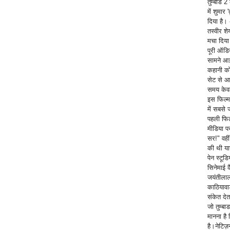
तुम्बाड 2
में शुमा
दिया है।
तस्वीर श
मचा दिया 
पूरी ऑडिय
सामने आई
कहानी कोई
सेट से आ
समय केवल
इस फिल्म
में सबसे 
पहली फिल
मीडिया प
सर!" वही
की थी या
पेन स्टूड
सिनेमाई 
जयंतीलाल
काठियावाड
संकेत देत
जो तुम्बा
मानना है
है। ​नेटि