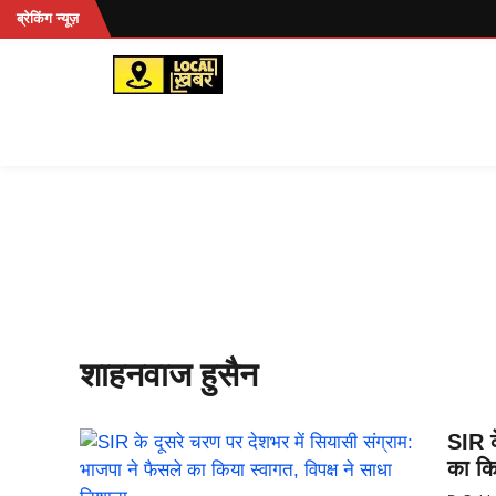
Skip
 रहें...
ब्रेकिंग न्यूज़
to
content
शाहनवाज हुसैन
SIR क
का कि