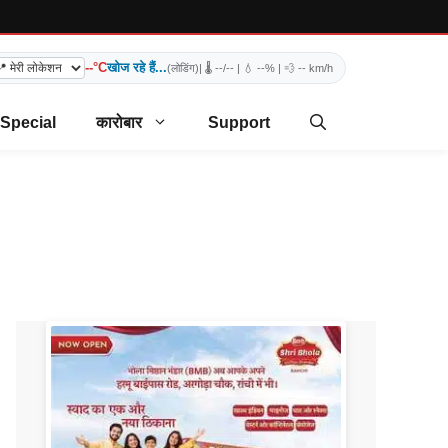
--°C
खोज रहे हैं...
(लोडिंग)
| 🌡️
--/--
| 💧
--%
| 💨
-- km/h
 Special
कारोबार
Support