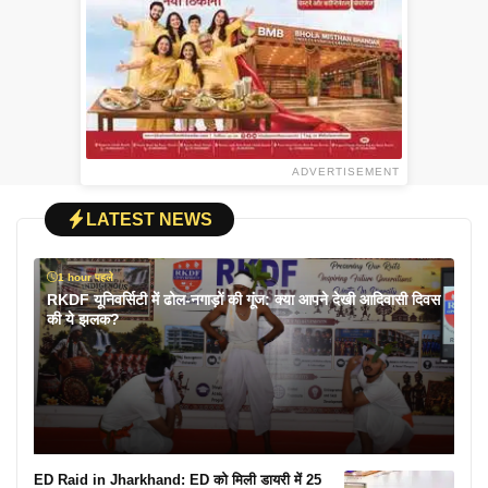
ADVERTISEMENT
LATEST NEWS
1 hour पहले
RKDF यूनिवर्सिटी में ढोल-नगाड़ों की गूंज: क्या आपने देखी आदिवासी दिवस
की ये झलक?
ED Raid in Jharkhand: ED को मिली डायरी में 25