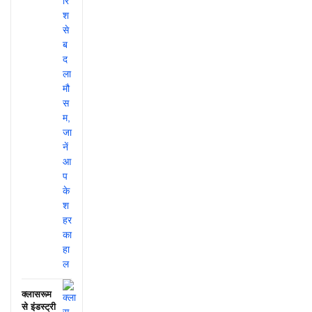
क्लासरूम
से इंडस्ट्री