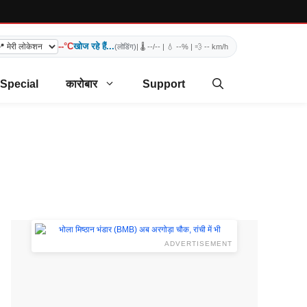
--°C
खोज रहे हैं...
(लोडिंग)
| 🌡️
--/--
| 💧
--%
| 💨
-- km/h
 Special
कारोबार
Support
ADVERTISEMENT