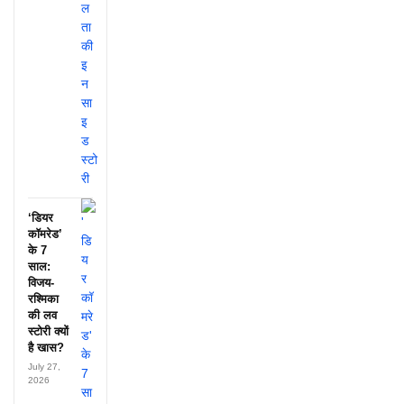
‘डियर
कॉमरेड’
के 7
साल:
विजय-
रश्मिका
की लव
स्टोरी क्यों
है खास?
July 27,
2026