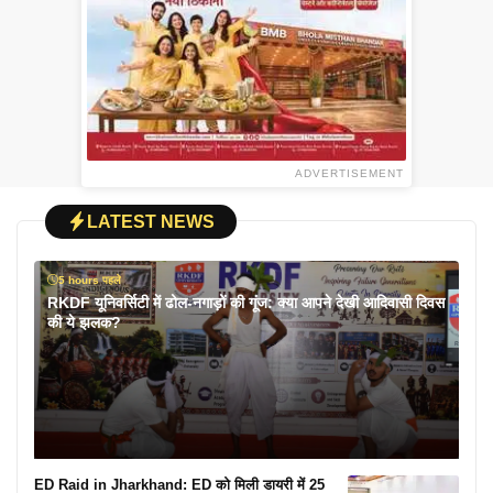
ADVERTISEMENT
LATEST NEWS
5 hours पहले
RKDF यूनिवर्सिटी में ढोल-नगाड़ों की गूंज: क्या आपने देखी आदिवासी दिवस
की ये झलक?
ED Raid in Jharkhand: ED को मिली डायरी में 25